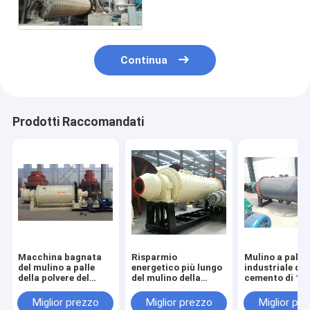
avanzato
Continua
Prodotti Raccomandati
Macchina bagnata
Risparmio
Mulino a palle
del mulino a palle
energetico più lungo
industriale del
della polvere del
del mulino della
cemento di 15 
minerale metallifero
macinazione della
mulino a palle 
dell'oro micro con
palla di vita
sistema di con
Miglior prezzo
Miglior prezzo
Miglior pr
più alta efficienza
lavorativa con la
dello SpA della