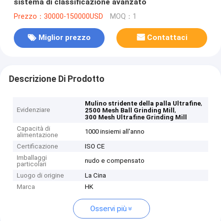
sistema di classificazione avanzato
Prezzo：30000-150000USD
MOQ：1
Miglior prezzo
Contattaci
Descrizione Di Prodotto
,
Mulino stridente della palla Ultrafine
Evidenziare
,
2500 Mesh Ball Grinding Mill
300 Mesh Ultrafine Grinding Mill
Capacità di
1000 insiemi all'anno
alimentazione
Certificazione
ISO CE
Imballaggi
nudo e compensato
particolari
Luogo di origine
La Cina
Marca
HK
Osservi più