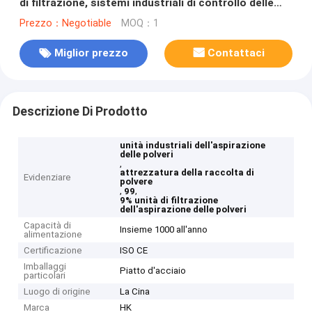
di filtrazione, sistemi industriali di controllo delle
polveri
Prezzo：Negotiable
MOQ：1
Miglior prezzo
Contattaci
Descrizione Di Prodotto
unità industriali dell'aspirazione
delle polveri
,
attrezzatura della raccolta di
Evidenziare
polvere
,
,
99
9% unità di filtrazione
dell'aspirazione delle polveri
Capacità di
Insieme 1000 all'anno
alimentazione
Certificazione
ISO CE
Imballaggi
Piatto d'acciaio
particolari
Luogo di origine
La Cina
Marca
HK