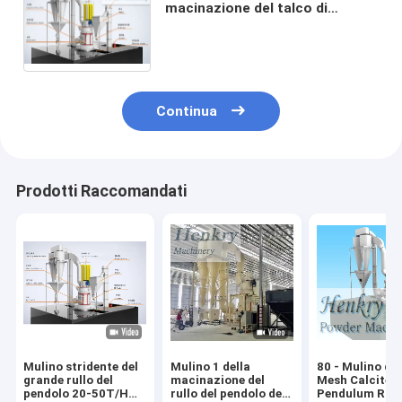
macinazione del talco di
prestazione, polvere della
maglia della macchina per la
frantumazione del talco 400
Continua
Prodotti Raccomandati
Mulino stridente del
Mulino 1 della
80 - Mulino di
grande rullo del
macinazione del
Mesh Calcite
pendolo 20-50T/H
rullo del pendolo del
Pendulum Roll