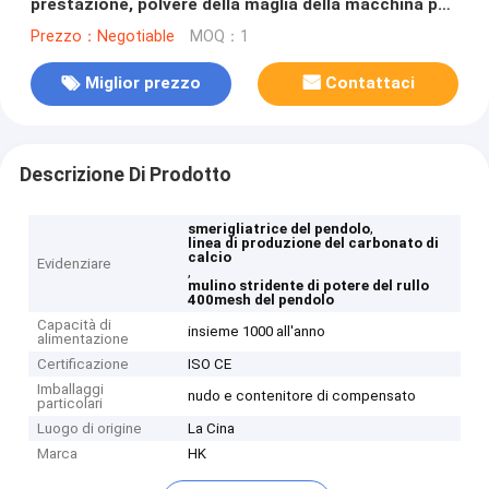
prestazione, polvere della maglia della macchina per
la frantumazione del talco 400
Prezzo：Negotiable
MOQ：1
Miglior prezzo
Contattaci
Descrizione Di Prodotto
,
smerigliatrice del pendolo
linea di produzione del carbonato di
calcio
Evidenziare
,
mulino stridente di potere del rullo
400mesh del pendolo
Capacità di
insieme 1000 all'anno
alimentazione
Certificazione
ISO CE
Imballaggi
nudo e contenitore di compensato
particolari
Luogo di origine
La Cina
Marca
HK