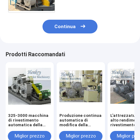
polvere di SLG 2000 min della r
Continua
Prodotti Raccomandati
325-3000 macchina
Produzione continua
L'attrezzatura
di rivestimento
automatica di
alto rendiment
automatica della
modifica della
rivestimento d
polvere della maglia,
macchina di
polvere ha
attrezzatura del
rivestimento del
progettato
Miglior prezzo
Miglior prezzo
Miglior pr
rivestimento della
carbonato di calcio
specialmente l