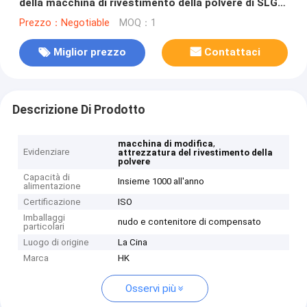
della macchina di rivestimento della polvere di SLG
2000 min della r
Prezzo：Negotiable
MOQ：1
Miglior prezzo
Contattaci
Descrizione Di Prodotto
,
macchina di modifica
Evidenziare
attrezzatura del rivestimento della
polvere
Capacità di
Insieme 1000 all'anno
alimentazione
Certificazione
ISO
Imballaggi
nudo e contenitore di compensato
particolari
Luogo di origine
La Cina
Marca
HK
Osservi più