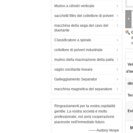
Mulino a cilindri verticale
sacchetti filtro del collettore di polveri
macchina della sega del cavo del
diamante
d
Classificatore a spirale
s
collettore di polveri industriale
mulino della macinazione della palla
Vel
vaglio oscillante lineare
d'im
Galleggiamento Separator
di
macchina magnetica del separatore
Te
Ringraziamenti per la vostra ospitalità
Evi
gentile. La vostra società è molto
professionale, noi avrà cooperazione
piacevole nell'immediato futuro.
M
—— Audrey Vespe