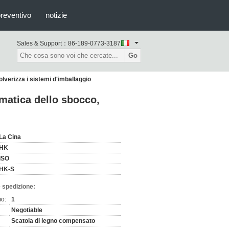
preventivo
notizie
Sales & Support：
86-189-0773-3187
Go
lverizza i sistemi d'imballaggio
matica dello sbocco,
La Cina
HK
ISO
HK-S
 spedizione:
mo:
1
Negotiable
Scatola di legno compensato