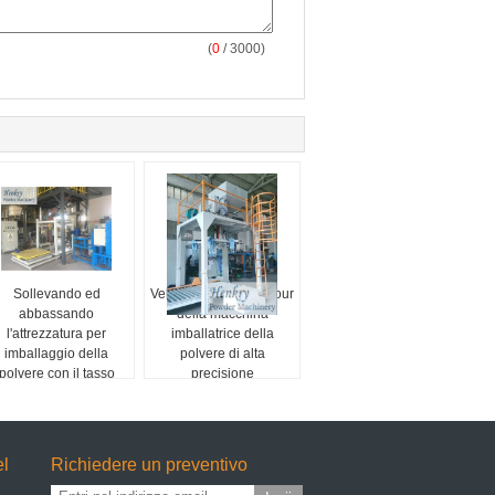
(
0
/ 3000)
Sollevando ed
Velocità 25-40Bag/Hour
abbassando
della macchina
l'attrezzatura per
imballatrice della
imballaggio della
polvere di alta
polvere con il tasso
precisione
d'entrata esatto
el
Richiedere un preventivo