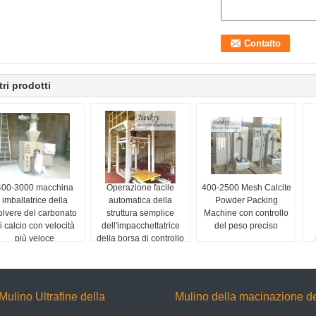
tri prodotti
400-3000 macchina
Operazione facile
400-2500 Mesh Calcite
imballatrice della
automatica della
Powder Packing
olvere del carbonato
struttura semplice
Machine con controllo
i calcio con velocità
dell'impacchettatrice
del peso preciso
più veloce
della borsa di controllo
dell'imballaggio
dello SpA
Mulino Ultrafine della
Mulino della macinazione d