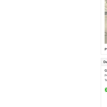
P
De
G
P
T