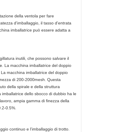
tazione della ventola per fare
ratezza d'imballaggio, il tasso d'entrata
china imballatrice può essere adatta a
latura inutili, che possono salvare il
re. La macchina imballatrice del doppio
. La macchina imballatrice del doppio
 finezza di 200-2000mesh. Questa
to della spirale e della struttura
imballatrice dello sbocco di dubbio ha le
di lavoro, ampia gamma di finezza della
0.2-0.5%.
gio continuo e l'imballaggio di trotto.