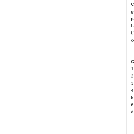
C
g
p
L
L
c
C
1
2
3
4
5
6
d