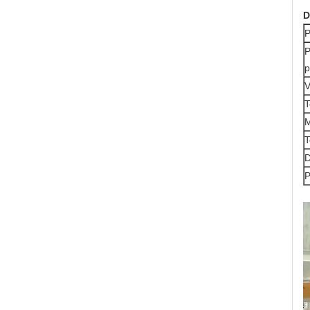
D
P
P
p
V
T
M
T
D
P