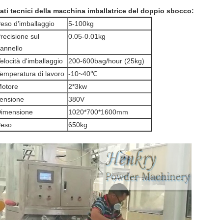
ati tecnici della macchina imballatrice del doppio sbocco:
eso d'imballaggio
5-100kg
recisione sul
0.05-0.01kg
annello
elocità d'imballaggio
200-600bag/hour (25kg)
emperatura di lavoro
-10~40℃
otore
2*3kw
ensione
380V
imensione
1020*700*1600mm
eso
650kg