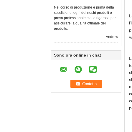
Nel corso di produzione e prima della
spedizione, ogni dei nostri prodotti è
L
prova professionale molto rigorosa per
l
assicurare la qualità ottimale del
prodotto.
p
—— Andrew
v
Sono ora online in chat
L
t
s
s
m
c
c
p
I