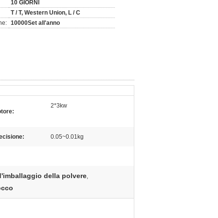
10 GIORNI
T / T, Western Union, L / C
ne:
10000Set all'anno
2*3kw
tore:
ecisione:
0.05~0.01kg
d'imballaggio della polvere
,
occo