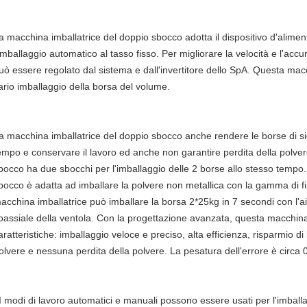
a macchina imballatrice del doppio sbocco adotta il dispositivo d'alimen
'imballaggio automatico al tasso fisso. Per migliorare la velocità e l'accu
uò essere regolato dal sistema e dall'invertitore dello SpA. Questa mac
ario imballaggio della borsa del volume.
a macchina imballatrice del doppio sbocco anche rendere le borse di sigil
empo e conservare il lavoro ed anche non garantire perdita della polve
bocco ha due sbocchi per l'imballaggio delle 2 borse allo stesso tempo
bocco è adatta ad imballare la polvere non metallica con la gamma di
acchina imballatrice può imballare la borsa 2*25kg in 7 secondi con l'aiu
oassiale della ventola. Con la progettazione avanzata, questa macchina 
aratteristiche: imballaggio veloce e preciso, alta efficienza, risparmio 
olvere e nessuna perdita della polvere. La pesatura dell'errore è circa 
 modi di lavoro automatici e manuali possono essere usati per l'imballag