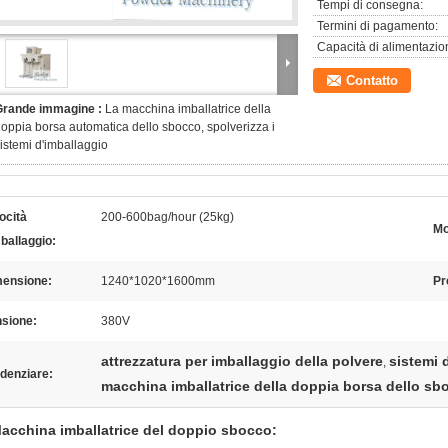
Tempi di consegna:
Termini di pagamento:
Capacità di alimentazio
Contatto
Grande immagine :
La macchina imballatrice della
oppia borsa automatica dello sbocco, spolverizza i
istemi d'imballaggio
ocità
200-600bag/hour (25kg)
Mo
ballaggio:
mensione:
1240*1020*1600mm
Pr
nsione:
380V
attrezzatura per imballaggio della polvere
sistemi 
,
denziare:
macchina imballatrice della doppia borsa dello sb
acchina imballatrice del doppio sbocco: