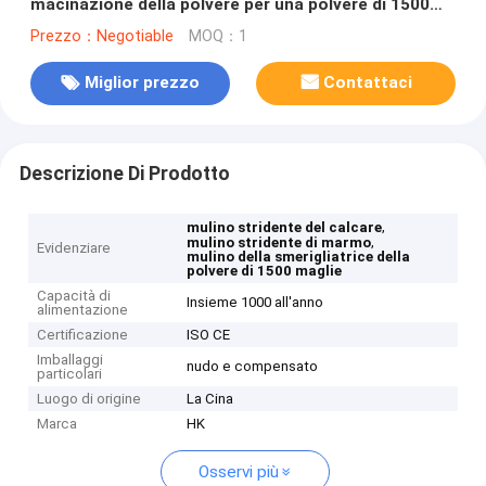
macinazione della polvere per una polvere di 1500
maglie
Prezzo：Negotiable
MOQ：1
Miglior prezzo
Contattaci
Descrizione Di Prodotto
,
mulino stridente del calcare
,
mulino stridente di marmo
Evidenziare
mulino della smerigliatrice della
polvere di 1500 maglie
Capacità di
Insieme 1000 all'anno
alimentazione
Certificazione
ISO CE
Imballaggi
nudo e compensato
particolari
Luogo di origine
La Cina
Marca
HK
Osservi più