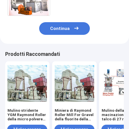
macinazione della polvere per
una polvere di 1500 maglie
Continua
Prodotti Raccomandati
Mulino stridente
Miniera di Raymond
Mulino della
YGM Raymond Roller
Roller Mill For Gravel
macinazione d
della micro polvere
della fluorite della
talco di 27 rull
superfina di
baritina del talco
polvere ultra f
Spodumene
della calcite
della maglia de